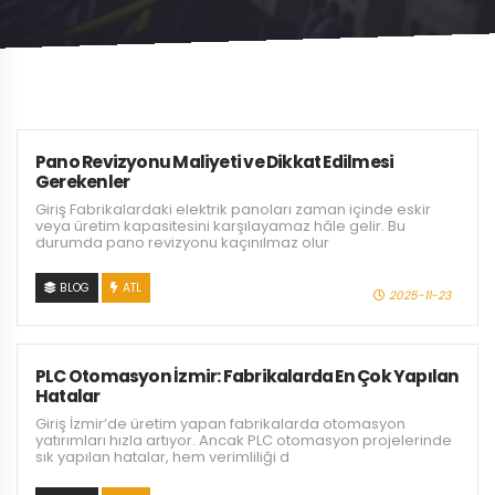
ANASAYFA
BLOG
BLOG
Pano Revizyonu Maliyeti ve Dikkat Edilmesi
Gerekenler
Giriş Fabrikalardaki elektrik panoları zaman içinde eskir
veya üretim kapasitesini karşılayamaz hâle gelir. Bu
durumda pano revizyonu kaçınılmaz olur
BLOG
ATL
2025-11-23
PLC Otomasyon İzmir: Fabrikalarda En Çok Yapılan
Hatalar
Giriş İzmir’de üretim yapan fabrikalarda otomasyon
yatırımları hızla artıyor. Ancak PLC otomasyon projelerinde
sık yapılan hatalar, hem verimliliği d