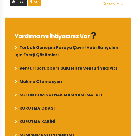
BLOG
ATL
2025-11-23
Yardıma mı İhtiyacınız Var
Torbalı Güneşini Paraya Çevir! Hobi Bahçeleri
İçin Enerji Çözümleri
Venturi Scrubbers Sulu Flitre Venturi Yıkayıcı
Makine Otomasyon
KOLON BOM KAYNAK MAKİNASİ İMALATİ
KURUTMA ODASI
KURUTMA KABİNİ
KOMPANZASYON PANOSU