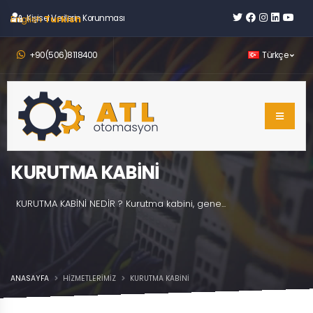
English
Kişisel Verilerin Korunması
Turkish
+90(506)8118400
Türkçe
KURUTMA KABİNİ
KURUTMA KABİNİ NEDİR ? Kurutma kabini, gene...
ANASAYFA
HIZMETLERIMIZ
KURUTMA KABİNİ