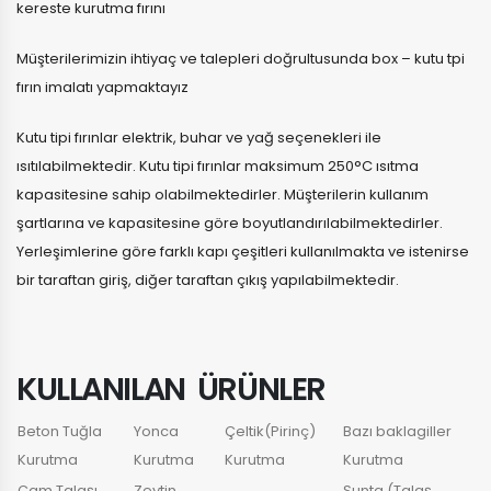
kereste kurutma fırını
Müşterilerimizin ihtiyaç ve talepleri doğrultusunda box – kutu tpi
fırın imalatı yapmaktayız
Kutu tipi fırınlar elektrik, buhar ve yağ seçenekleri ile
ısıtılabilmektedir. Kutu tipi fırınlar maksimum 250°C ısıtma
kapasitesine sahip olabilmektedirler. Müşterilerin kullanım
şartlarına ve kapasitesine göre boyutlandırılabilmektedirler.
Yerleşimlerine göre farklı kapı çeşitleri kullanılmakta ve istenirse
bir taraftan giriş, diğer taraftan çıkış yapılabilmektedir.
KULLANILAN ÜRÜNLER
Beton Tuğla
Yonca
Çeltik(Pirinç)
Bazı baklagiller
Kurutma
Kurutma
Kurutma
Kurutma
Çam Talaşı
Zeytin
Sunta (Talaş