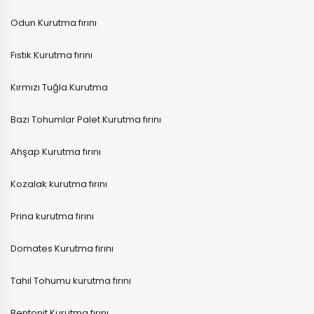
Odun Kurutma fırını
Fıstık Kurutma fırını
Kırmızı Tuğla Kurutma
Bazı Tohumlar Palet Kurutma fırını
Ahşap Kurutma fırını
Kozalak kurutma fırını
Prina kurutma fırını
Domates Kurutma fırını
Tahıl Tohumu kurutma fırını
Bentonit Kurutma fırını