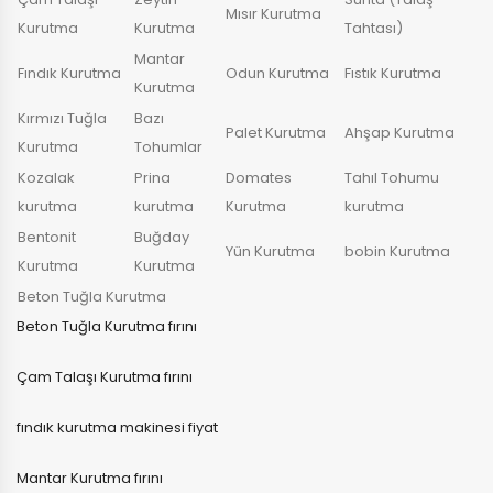
Mısır Kurutma
Kurutma
Kurutma
Tahtası)
Mantar
Fındık Kurutma
Odun Kurutma
Fıstık Kurutma
Kurutma
Kırmızı Tuğla
Bazı
Palet Kurutma
Ahşap Kurutma
Kurutma
Tohumlar
Kozalak
Prina
Domates
Tahıl Tohumu
kurutma
kurutma
Kurutma
kurutma
Bentonit
Buğday
Yün Kurutma
bobin Kurutma
Kurutma
Kurutma
Beton Tuğla Kurutma
Beton Tuğla Kurutma fırını
Çam Talaşı Kurutma fırını
fındık kurutma makinesi fiyat
Mantar Kurutma fırını