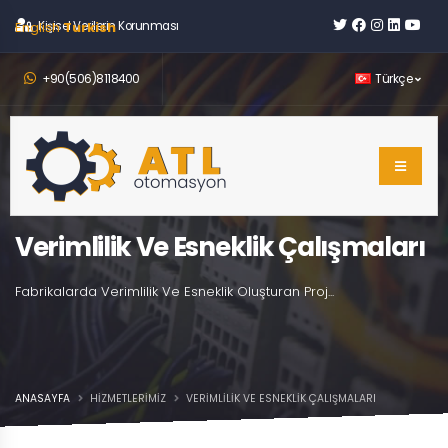
English
Kişisel Verilerin Korunması
Turkish
+90(506)8118400
Türkçe
Verimlilik Ve Esneklik Çalışmaları
Fabrikalarda Verimlilik Ve Esneklik Oluşturan Proj...
ANASAYFA
HIZMETLERIMIZ
VERIMLILIK VE ESNEKLIK ÇALIŞMALARI